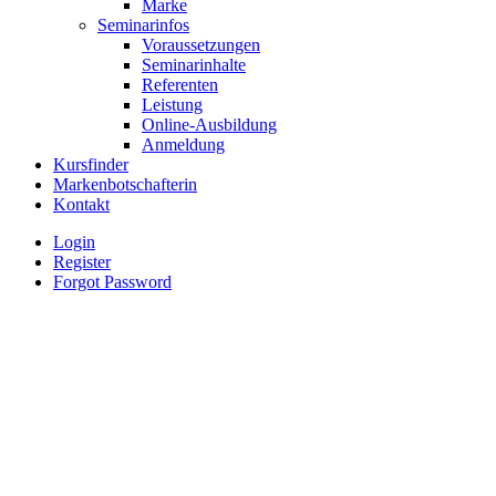
Marke
Seminarinfos
Voraussetzungen
Seminarinhalte
Referenten
Leistung
Online-Ausbildung
Anmeldung
Kursfinder
Markenbotschafterin
Kontakt
Login
Register
Forgot Password
Downloads