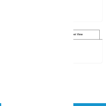
Lauffen am Neckar
Mailadresse:
kontakt@fit-mit-nicole.de
Tel.: 01733922660
Internetpräsenz:
www.fit-mit-nicole.de
Map View
Street View