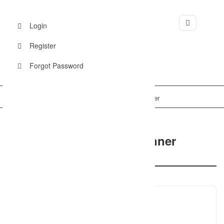
Login
Register
Forgot Password
Home
Deutschland
Nicole Rudolf & Tanja Renner
Nicole Rudolf & Tanja Renner
74348 Lauffen am Neckar, Deutschland
Nicole Rudolf und Tanja Renner